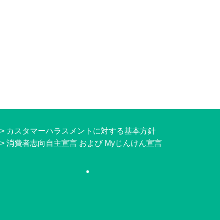
>
カスタマーハラスメントに対する基本方針
>
消費者志向自主宣言 および Myじんけん宣言