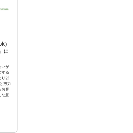
（水）
」に
会いが
にする
より以
っと努力
るお客
んな意