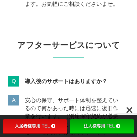
ます。お気軽にご相談くださいませ。
アフターサービスについて
導入後のサポートはありますか？
安心の保守、サポート体制を整えてい
るので何かあった時には迅速に復旧作
業を行います。（別途保守契約が必要
となります）また、24時間365日受付対
入居者様専用 TEL
法人様専用 TEL
応の「ご入居者様専用ホットライン（5