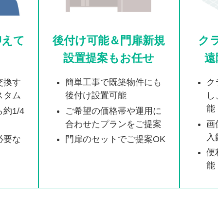
抑えて
後付け可能＆門扉新規
ク
設置提案もお任せ
遠
交換す
簡単工事で既築物件にも
ク
スタム
後付け設置可能
し
能
約1/4
ご希望の価格帯や運用に
合わせたプランをご提案
画
入
必要な
門扉のセットでご提案OK
便
能