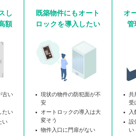
スし
既築物件にもオート
オ
高額
ロックを導入したい
管
が古い
現状の物件の防犯面が不
共
安
受
したい
オートロックの導入は大
入
変そう
たい
設
物件入口に門扉がない
い