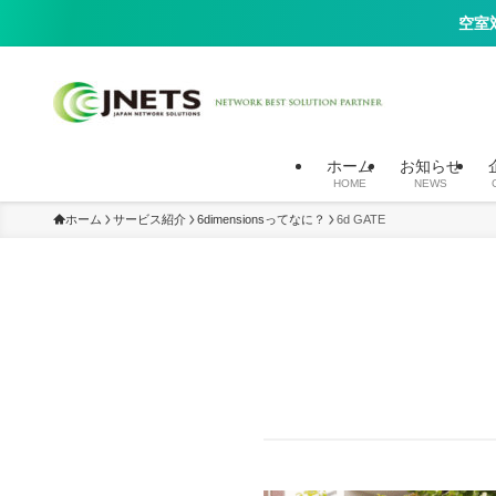
空室
入居者向け高速10G光回線（Wi-Fi）、セキュリティカメラ（AIカメ
ホーム
お知らせ
HOME
NEWS
ホーム
サービス紹介
6dimensionsってなに？
6d GATE