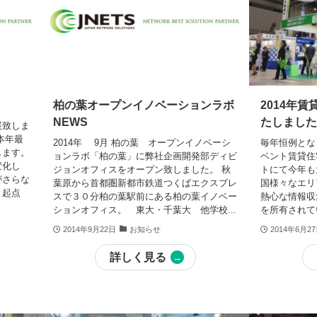
柏の葉オープンイノベーションラボ
2014年
NEWS
たしまし
展致しま
本年最
2014年 9月 柏の葉 オープンイノベーシ
毎年恒例とな
します。
ョンラボ「柏の葉」に弊社企画開発部ディビ
ベント賃貸住
変化し
ジョンオフィスをオープン致しました。 秋
トにて今年も
がさらな
葉原から首都圏新都市鉄道つくばエクスプレ
国様々なエリ
く起点
スで３０分柏の葉駅前にある柏の葉イノベー
熱心な情報収
ションオフィス。 東大・千葉大 他学校...
を所有されて
2014年9月22日
お知らせ
2014年6月2
詳しく見る