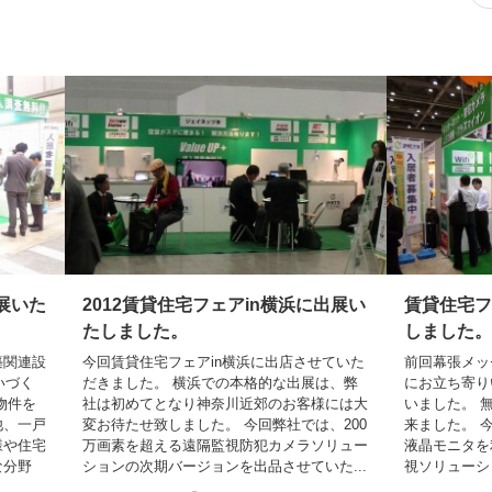
展いた
2012賃貸住宅フェアin横浜に出展い
賃貸住宅フェ
たしました。
しました
築関連設
今回賃貸住宅フェアin横浜に出店させていた
前回幕張メッ
いづく
だきました。 横浜での本格的な出展は、弊
にお立ち寄り
物件を
社は初めてとなり神奈川近郊のお客様には大
いました。 
他、一戸
変お待たせ致しました。 今回弊社では、200
来ました。 
様や住宅
万画素を超える遠隔監視防犯カメラソリュー
液晶モニタを
な分野
ションの次期バージョンを出品させていた...
視ソリューシ