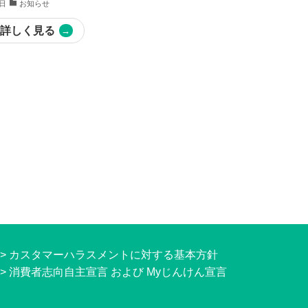
7日
お知らせ
詳しく見る
>
カスタマーハラスメントに対する基本方針
>
消費者志向自主宣言 および Myじんけん宣言