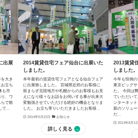
に出展
2014賃貸住宅フェア仙台に出展いた
2013賃
しました。
しました
年を大き
本年最初の賃貸住宅フェアとなる仙台フェア
今年も恒例の
にお立ち
に出展致しました。 宮城県近郊のお客様に
東京ビッグサ
体も市
留まらず北陸地方や札幌からのお客様もお見
た。 今回は
おり、ワ
えになり様々なお話をお伺いする事が出来大
ていただいて
ちらで散
変勉強させていただける絶好の機会となりま
ンターネット
...
した。 お立ち寄りいただきましたお客様...
新のソリュー
だ...
2014年5月22日
お知らせ
2013年8月1
詳しく見る